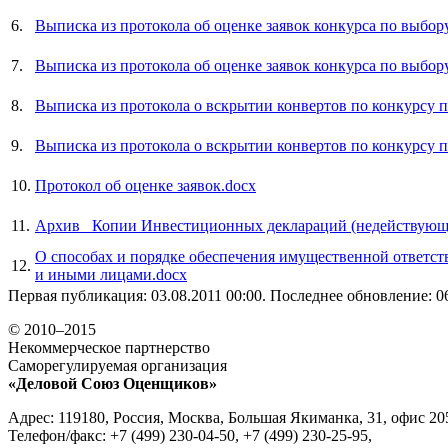
6.
Выписка из протокола об оценке заявок конкурса по выбор
7.
Выписка из протокола об оценке заявок конкурса по выбор
8.
Выписка из протокола о вскрытии конвертов по конкурсу 
9.
Выписка из протокола о вскрытии конвертов по конкурсу 
10.
Протокол об оценке заявок.docx
11.
Архив_ Копии Инвестиционных деклараций (недействующ
О способах и порядке обеспечения имущественной ответст
12.
и иными лицами.docx
Первая публикация: 03.08.2011 00:00. Последнее обновление: 06
© 2010–2015
Некоммерческое партнерство
Саморегулируемая организация
«Деловой Союз Оценщиков»
Адрес: 119180, Россия, Москва, Большая Якиманка, 31, офис 20
Телефон/факс: +7 (499) 230-04-50, +7 (499) 230-25-95,