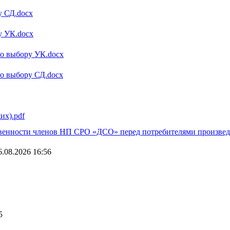
у СД.docx
у УК.docx
по выбору УК.docx
по выбору СД.docx
их).pdf
венности членов НП СРО «ДСО» перед потребителями произведе
.08.2026 16:56
5