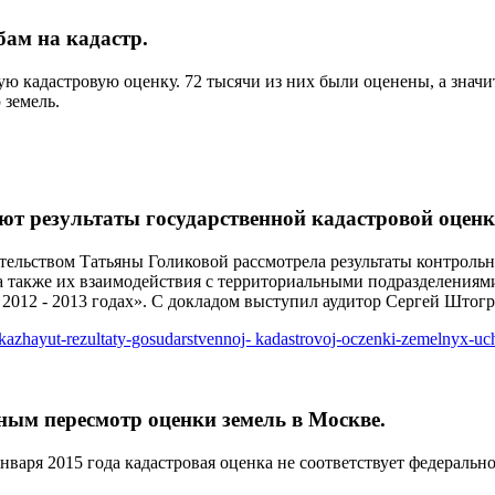
бам на кадастр.
 кадастровую оценку. 72 тысячи из них были оценены, а значит
 земель.
ют результаты государственной кадастровой оцен
ательством Татьяны Голиковой рассмотрела результаты контроль
 также их взаимодействия с территориальными подразделениям
в 2012 - 2013 годах». С докладом выступил аудитор Сергей Штог
iskazhayut-rezultaty-gosudarstvennoj- kadastrovoj-oczenki-zemelnyx-uc
ным пересмотр оценки земель в Москве.
нваря 2015 года кадастровая оценка не соответствует федерально