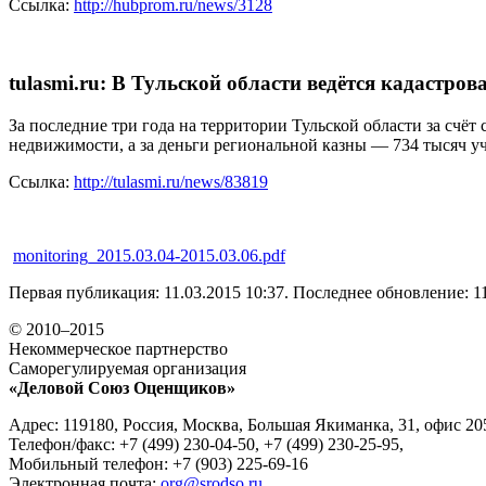
Ссылка:
http://hubprom.ru/news/3128
tulasmi.ru: В Тульской области ведётся кадастро
За последние три года на территории Тульской области за сче
недвижимости, а за деньги региональной казны — 734 тысяч уча
Ссылка:
http://tulasmi.ru/news/83819
monitoring_2015.03.04-2015.03.06.pdf
Первая публикация: 11.03.2015 10:37. Последнее обновление: 11
© 2010–2015
Некоммерческое партнерство
Саморегулируемая организация
«Деловой Союз Оценщиков»
Адрес: 119180, Россия, Москва, Большая Якиманка, 31, офис 20
Телефон/факс: +7 (499) 230-04-50, +7 (499) 230-25-95,
Мобильный телефон: +7 (903) 225-69-16
Электронная почта:
org@srodso.ru