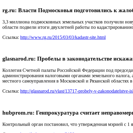
rg.ru: Власти Подмосковья подготовились к жало
3,3 миллиона подмосковных земельных участков получили новую
области подвели итоги двухлетней работы по кадастрированию
Ссылка:
http://www.rg.ru/2015/03/03/kadastr-site.html
glasnarod.ru: Пробелы в законодательстве искажа
Коллегия Счетной палаты Российской Федерации под председ
администрирования налоговыми органами земельного налога, а
местного самоуправления в Московской и Рязанской областях 
Ссылка:
http://glasnarod.ru/vlast/13717-probely-v-zakonodatelstve-
hubprom.ru: Генпрокуратура считает неправомер
Контрольный орган постановил, что утвержденная мэрией с 1 я