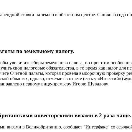
ендной ставки на землю в областном центре. С нового года с
льготы по земельному налогу.
бы увеличить сборы земельного налога, но при этом необоснова
нулить свои налоговые обязательства, в то время как налог для
чете Счетной палаты, которая провела выборочную проверку ре
кой областях, однако, отмечает в отчете (есть у «Известий») а
 направлено первому вице-премьеру Игорю Шувалову.
 британскими инвесторскими визами в 2 раза чаще.
ми визами в Великобританию, сообщает "Интерфакс" со ссылкой