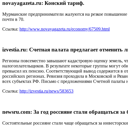
novayagazeta.ru: Конский тариф.
Мурманские предприниматели жалуются на резкое повышение ар
почти в 70.
Ссылка:
http://www.novayagazeta.ru/economy/67509.html
izvestia.ru: Счетная палата предлагает отменить 
Регионы повсеместно завышают кадастровую оценку земель, что
налогоплательщиков. В результате некоторые группы могут об
превысил их пенсию. Соответствующий вывод содержится в от
российских регионах. Ревизия проходила в Московской и Рязанс
всех субъектах РФ. Письмо с предложениями Счетной палаты
Ссылка:
http://izvestia.ru/news/583653
newsru.com: За год россияне стали обращаться за
Состоятельные россияне стали чаще обращаться за инвесторски