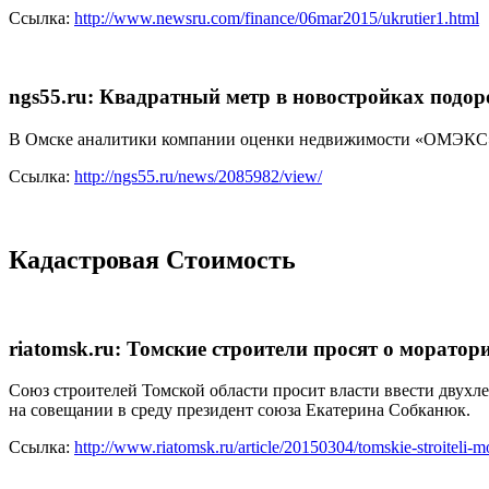
Ссылка:
http://www.newsru.com/finance/06mar2015/ukrutier1.html
ngs55.ru: Квадратный метр в новостройках подор
В Омске аналитики компании оценки недвижимости «ОМЭКС» и
Ссылка:
http://ngs55.ru/news/2085982/view/
Кадастровая Стоимость
riatomsk.ru: Томские строители просят о моратори
Союз строителей Томской области просит власти ввести двухле
на совещании в среду президент союза Екатерина Собканюк.
Ссылка:
http://www.riatomsk.ru/article/20150304/tomskie-stroiteli-mo