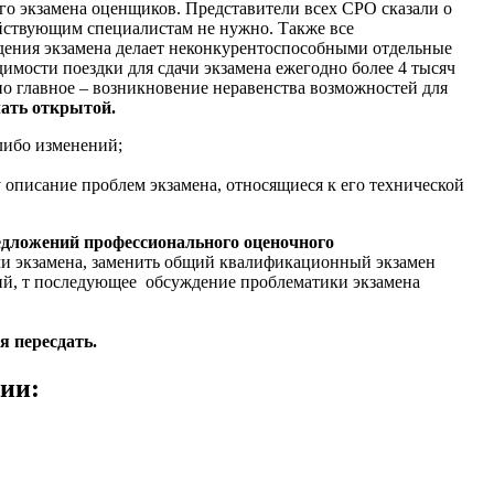
 экзамена оценщиков. Представители всех СРО сказали о
действующим специалистам не нужно. Также все
дения экзамена делает неконкурентоспособными отдельные
димости поездки для сдачи экзамена ежегодно более 4 тысяч
, но главное – возникновение неравенства возможностей для
лать открытой.
либо изменений;
писание проблем экзамена, относящиеся к его технической
редложений профессионального оценочного
чи экзамена, заменить общий квалификационный экзамен
ий, т последующее обсуждение проблематики экзамена
я пересдать.
ции: