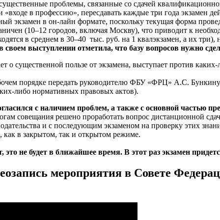
щественные проблемы, связанные со сдачей квалификационного
ри «входе в профессию», пересдавать каждые три года экзамен 
ый экзамен в он-лайн формате, поскольку текущая форма прове
ничен (10–12 городов, включая Москву), что приводит к необхо
ходятся в среднем в 30–40 тыс. руб. на 1 квалэкзамен, а их три)
 своем выступлении отметила, что базу вопросов нужно сде
 существенной пользе от экзамена, выступает против каких-
ем порядке передать руководителю ФБУ «ФРЦ» А.С. Бункину о
аких-либо нормативных правовых актов).
гласился с наличием проблем, а также с основной частью п
огам совещания решено проработать вопрос дистанционной сда
дательства и с последующим экзаменом на проверку этих знан
 как в закрытом, так и открытом режиме.
 это не будет в ближайшее время. В этот раз экзамен придетс
еозапись мероприятия в Совете Федера