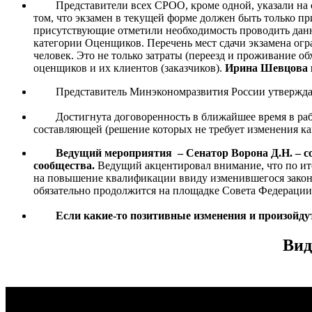
Представители всех СРОО, кроме одной, указали на су
том, что экзамен в текущей форме должен быть только п
присутствующие отметили необходимость проводить данн
категории Оценщиков. Перечень мест сдачи экзамена огра
человек. Это не только затраты (переезд и проживание об
оценщиков и их клиентов (заказчиков).
Ирина Шевцова в
Представитель Минэкономразвития России утверждает о
Достигнута договоренность в ближайшее время в рабоч
составляющей (решение которых не требует изменения к
Ведущий мероприятия – Сенатор Ворона Д.Н. – со
сообщества.
Ведущий акцентировал внимание, что по ит
на повышение квалификации ввиду изменившегося законо
обязательно продолжится на площадке Совета Федерации,
Если какие-то позитивные изменения и произойдут,
Вид